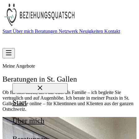
Start
Über mich
Beratungen
Netzwerk
Neuigkeiten
Kontakt
Termin vereinbaren
Meine Angebote
Beratungen in
St. Gallen
Ob für sich allein, als Paar oder als Familie – ich begleite Sie
vertraulich und auf Augenhöhe. Ich berate in meiner Praxis in St.
Start
Gallen sowie online – für Klientinnen und Klienten aus der ganzen
Ostschweiz.
Über mich