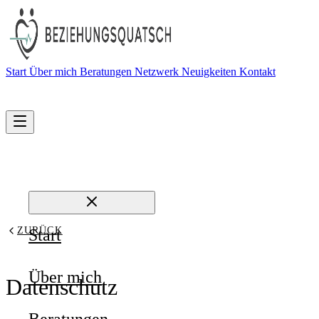
Start
Über mich
Beratungen
Netzwerk
Neuigkeiten
Kontakt
Termin vereinbaren
ZURÜCK
Start
Über mich
Datenschutz